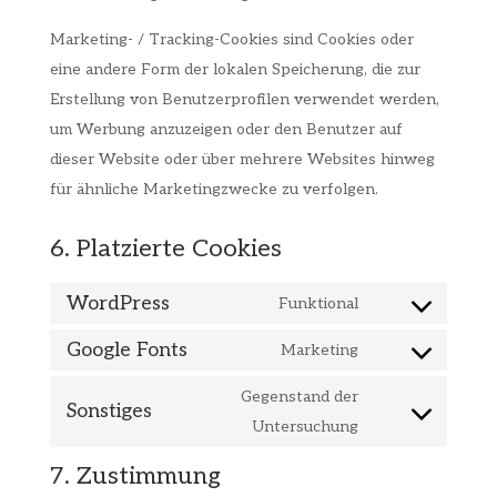
Marketing- / Tracking-Cookies sind Cookies oder
eine andere Form der lokalen Speicherung, die zur
Erstellung von Benutzerprofilen verwendet werden,
um Werbung anzuzeigen oder den Benutzer auf
dieser Website oder über mehrere Websites hinweg
für ähnliche Marketingzwecke zu verfolgen.
6. Platzierte Cookies
WordPress
Funktional
Consent
Google Fonts
to
Marketing
Consent
service
to
Gegenstand der
wordpress
Sonstiges
service
Consent
Untersuchung
google-
to
7. Zustimmung
fonts
service